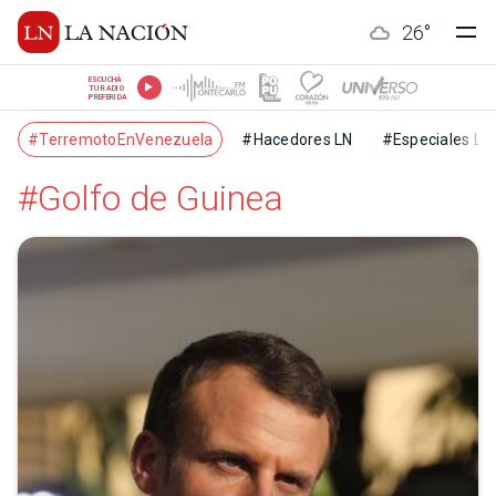
26
°
ESCUCHÁ
TU RADIO
PREFERIDA
#TerremotoEnVenezuela
#Hacedores LN
#Especiales LN
#Golfo de Guinea