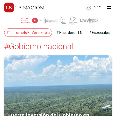
21
°
ESCUCHÁ
TU RADIO
PREFERIDA
#TerremotoEnVenezuela
#Hacedores LN
#Especiales LN
#Gobierno nacional
Fuerte inversión del Gobierno en