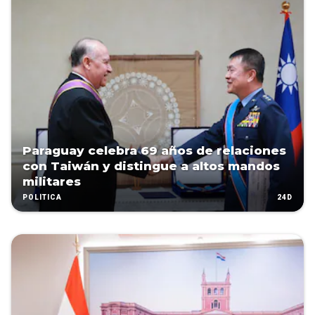
Paraguay celebra 69 años de relaciones
con Taiwán y distingue a altos mandos
militares
24D
POLÍTICA