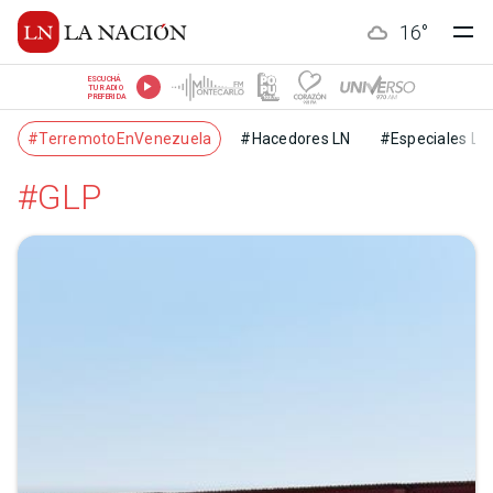
16
°
ESCUCHÁ
TU RADIO
PREFERIDA
#TerremotoEnVenezuela
#Hacedores LN
#Especiales LN
#GLP