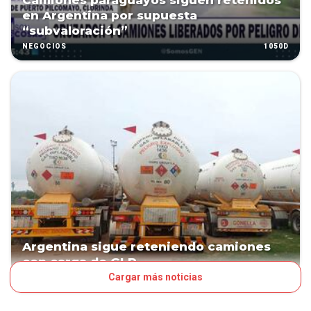
Camiones paraguayos siguen retenidos
en Argentina por supuesta
“subvaloración”
1050D
NEGOCIOS
Argentina sigue reteniendo camiones
con carga de GLP
Cargar más noticias
1051D
NEGOCIOS