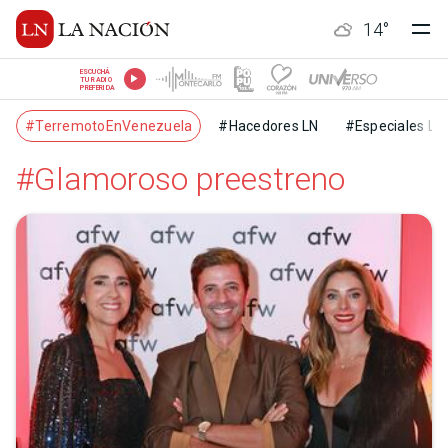
14
°
ESCUCHÁ
TU RADIO
PREFERIDA
#TerremotoEnVenezuela
#Hacedores LN
#Especiales LN
#Glamoroso preestreno