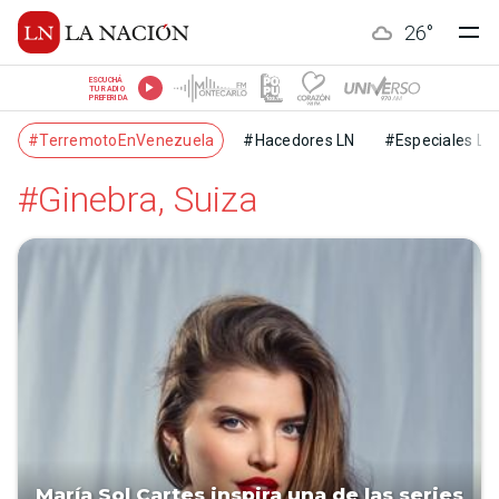
26
°
ESCUCHÁ
TU RADIO
PREFERIDA
#TerremotoEnVenezuela
#Hacedores LN
#Especiales LN
#Ginebra, Suiza
María Sol Cartes inspira una de las series