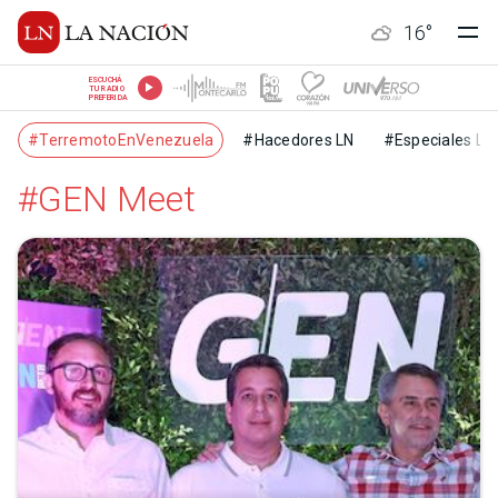
16
°
ESCUCHÁ
TU RADIO
PREFERIDA
#TerremotoEnVenezuela
#Hacedores LN
#Especiales LN
#GEN Meet