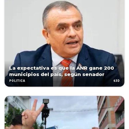
La expectativa es que la ANR gane 200
municipios del país, según senador
63D
POLÍTICA