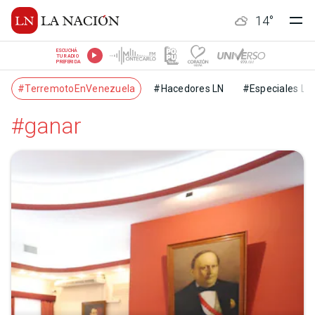
14
°
ESCUCHÁ
TU RADIO
PREFERIDA
#TerremotoEnVenezuela
#Hacedores LN
#Especiales LN
#ganar