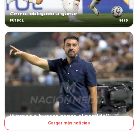
Cerro, obligado a ganar
849D
FÚTBOL
“Vamos a buscar ganar el partido”
Cargar más noticias
856D
FÚTBOL