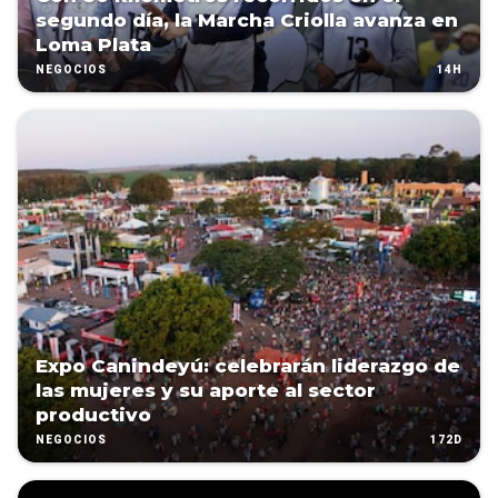
segundo día, la Marcha Criolla avanza en
Loma Plata
14H
NEGOCIOS
Expo Canindeyú: celebrarán liderazgo de
las mujeres y su aporte al sector
productivo
172D
NEGOCIOS