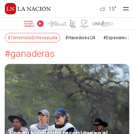
15
°
ESCUCHÁ
TU RADIO
PREFERIDA
#TerremotoEnVenezuela
#Hacedores LN
#Especiales LN
#ganaderas
Con 80 kilómetros recorridos en el