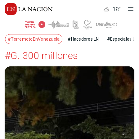
18
°
ESCUCHÁ
TU RADIO
PREFERIDA
#TerremotoEnVenezuela
#Hacedores LN
#Especiales LN
#G. 300 millones