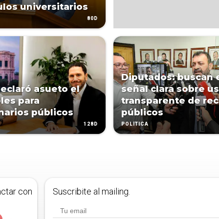
ulos universitarios
80D
Diputados: buscan 
eclaró asueto el
señal clara sobre u
les para
transparente de re
narios públicos
públicos
128D
POLÍTICA
actar con
Suscribite al mailing.