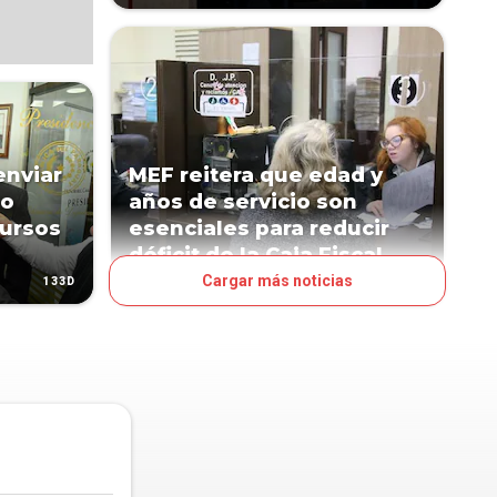
enviar
MEF reitera que edad y
so
años de servicio son
cursos
esenciales para reducir
déficit de la Caja Fiscal
Cargar más noticias
133D
195D
NEGOCIOS