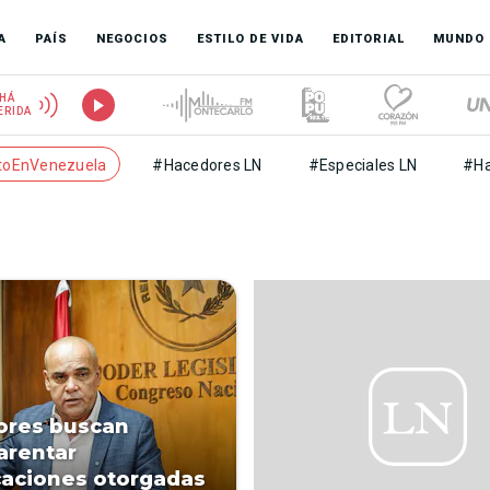
A
PAÍS
NEGOCIOS
ESTILO DE VIDA
EDITORIAL
MUNDO
HÁ
ERIDA
toEnVenezuela
#Hacedores LN
#Especiales LN
#Ha
s
ores buscan
arentar
caciones otorgadas