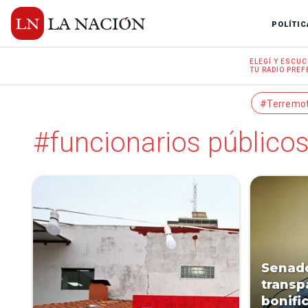
POLÍTIC
ELEGÍ Y
ESCUC
TU RADIO
PREF
#Terremo
#funcionarios público
Senad
transp
bonifi