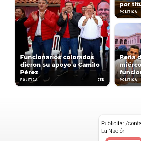
por tít
POLÍTICA
Funcionarios colorados
Peña d
dieron su apoyo a Camilo
miérco
Pérez
funcio
75D
POLÍTICA
POLÍTICA
Publicitar /cont
La Nación