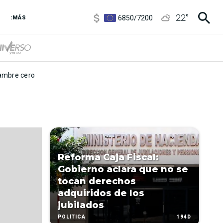
3,6
/
3,9
22
°
6850
/
7200
:MÁS
5920
/
5970
mbre cero
Reforma Caja Fiscal:
Gobierno aclara que no se
tocan derechos
adquiridos de los
jubilados
194D
POLÍTICA