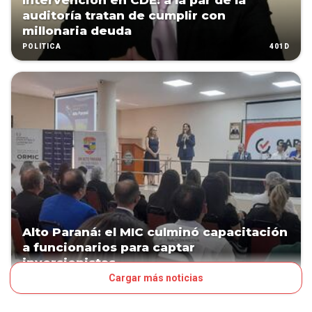
Intervención en CDE: a la par de la
auditoría tratan de cumplir con
millonaria deuda
401D
POLÍTICA
Alto Paraná: el MIC culminó capacitación
a funcionarios para captar
inversionistas
Cargar más noticias
657D
NEGOCIOS