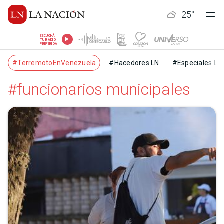
25
°
ESCUCHÁ
TU RADIO
PREFERIDA
#TerremotoEnVenezuela
#Hacedores LN
#Especiales LN
#funcionarios municipales