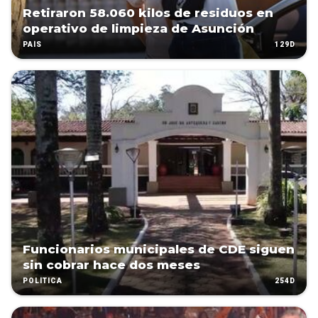
Retiraron 58.060 kilos de residuos en
operativo de limpieza de Asunción
129D
PAÍS
Funcionarios municipales de CDE siguen
sin cobrar hace dos meses
254D
POLÍTICA