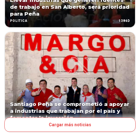
Llevar industrias que generen fuentes
de trabajo en San Alberto, será prioridad
para Peña
1386D
POLÍTICA
Santiago Peña se comprometió a apoyar
a industrias que trabajan por el país y
fomentar la inversión
Cargar más noticias
1414D
POLÍTICA