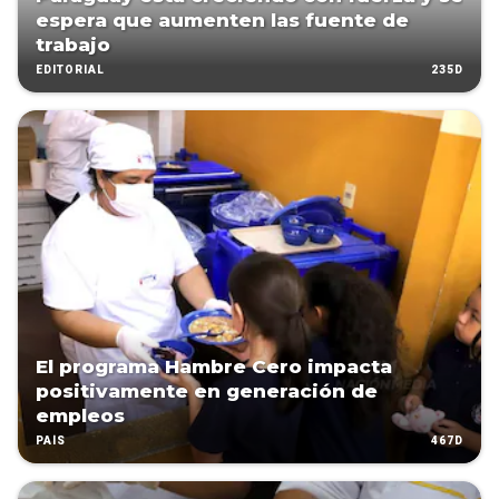
espera que aumenten las fuente de
trabajo
235D
EDITORIAL
El programa Hambre Cero impacta
positivamente en generación de
empleos
467D
PAÍS