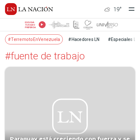
19
°
ESCUCHÁ
TU RADIO
PREFERIDA
#TerremotoEnVenezuela
#Hacedores LN
#Especiales LN
#fuente de trabajo
Paraguay está creciendo con fuerza y se