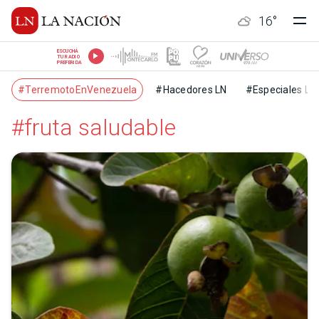
16
°
ESCUCHÁ
TU RADIO
PREFERIDA
#TerremotoEnVenezuela
#Hacedores LN
#Especiales LN
#fruta saludable