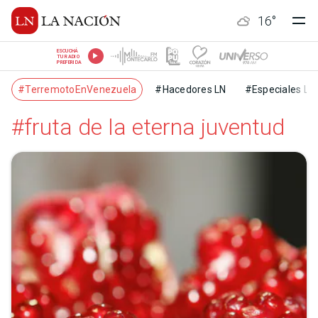
16
°
ESCUCHÁ
TU RADIO
PREFERIDA
#TerremotoEnVenezuela
#Hacedores LN
#Especiales LN
#fruta de la eterna juventud