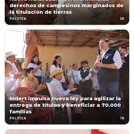
derechos de campesinos marginados de
la titulación de tierras
3D
POLÍTICA
Indert impulsa nueva ley para agilizar la
entrega de títulos y beneficiar a 70.000
familias
7D
POLÍTICA