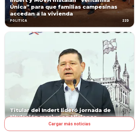
Indert y MUVH instalan “Ventanilla
Única” para que familias campesinas
accedan a la vivienda
22D
POLÍTICA
Titular del Indert lideró jornada de
titulación masiva en Misiones
Cargar más noticias
34D
POLÍTICA