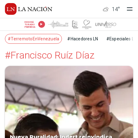
14
°
ESCUCHÁ
TU RADIO
PREFERIDA
#TerremotoEnVenezuela
#Hacedores LN
#Especiales LN
#Francisco Ruíz Díaz
Nueva Ruralidad: Indert reinvindica