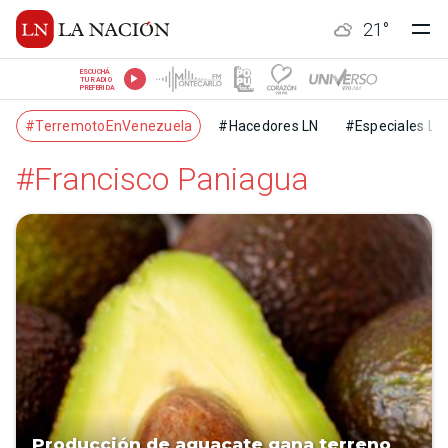
21
°
ESCUCHÁ
TU RADIO
PREFERIDA
#TerremotoEnVenezuela
#Hacedores LN
#Especiales LN
#Francisco Paniagua
Producción de aguacate gana terreno