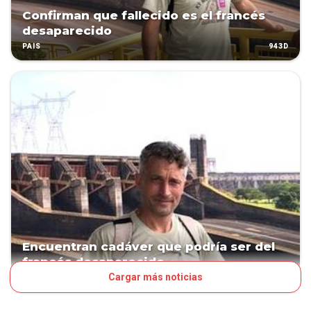
Confirman que fallecido es el francés
desaparecido
943D
PAÍS
Encuentran cadáver que podría ser del
francés desaparecido
Cargar más noticias
945D
PAÍS