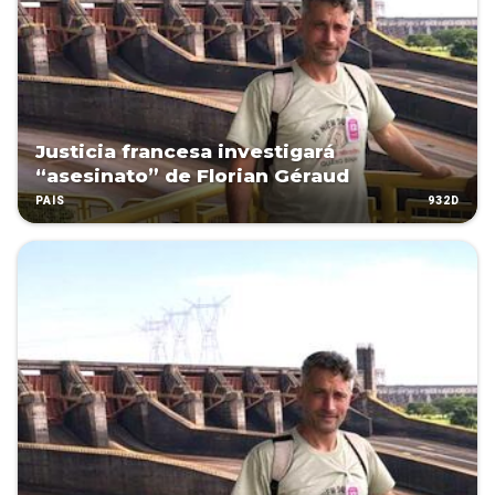
Justicia francesa investigará
“asesinato” de Florian Géraud
932D
PAÍS