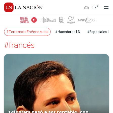
17
°
ESCUCHÁ
TU RADIO
PREFERIDA
#TerremotoEnVenezuela
#Hacedores LN
#Especiales LN
#francés
Telegram pasó a ser rentable, con