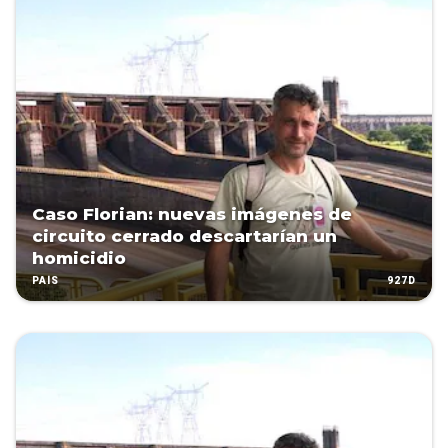
Caso Florian: nuevas imágenes de
circuito cerrado descartarían un
homicidio
927D
PAÍS