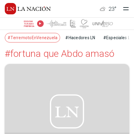
23
°
ESCUCHÁ
TU RADIO
PREFERIDA
#TerremotoEnVenezuela
#Hacedores LN
#Especiales LN
#fortuna que Abdo amasó