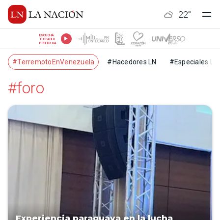
22
°
ESCUCHÁ
TU RADIO
PREFERIDA
#TerremotoEnVenezuela
#Hacedores LN
#Especiales LN
#foro
Experiencia paraguaya en la lucha