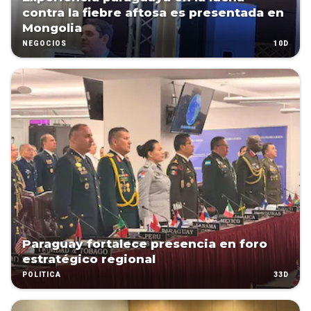
contra la fiebre aftosa es presentada en
Mongolia
10D
NEGOCIOS
Paraguay fortalece presencia en foro
estratégico regional
33D
POLÍTICA