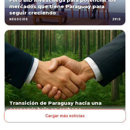
Foro BID Invest llega para potenciar los
mercados que tiene Paraguay para
seguir creciendo
291D
NEGOCIOS
Transición de Paraguay hacia una
economía baja en carbono
Cargar más noticias
313D
NEGOCIOS