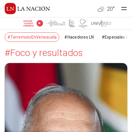
20
°
ESCUCHÁ
TU RADIO
PREFERIDA
#TerremotoEnVenezuela
#Hacedores LN
#Especiales LN
#Foco y resultados