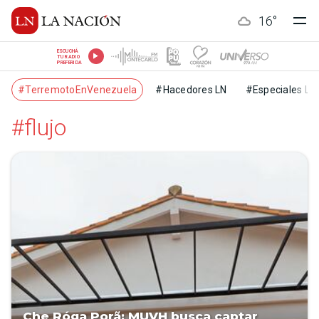
16
°
ESCUCHÁ
TU RADIO
PREFERIDA
#TerremotoEnVenezuela
#Hacedores LN
#Especiales LN
#flujo
Che Róga Porã: MUVH busca captar