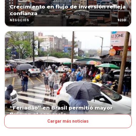
Crecimiento en flujo de inversión refleja
confianza
923D
NEGOCIOS
“Feriadão” en Brasil permitió mayor
flujo en el comercio
Cargar más noticias
1061D
NEGOCIOS