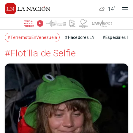
14
°
ESCUCHÁ
TU RADIO
PREFERIDA
#TerremotoEnVenezuela
#Hacedores LN
#Especiales LN
#Flotilla de Selfie