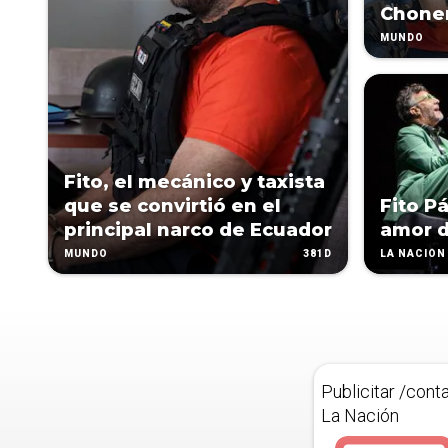
Chone
MUNDO
Fito, el mecánico y taxista
que se convirtió en el
Fito P
principal narco de Ecuador
amor d
381D
MUNDO
LA NACIÓN 
Publicitar /cont
La Nación