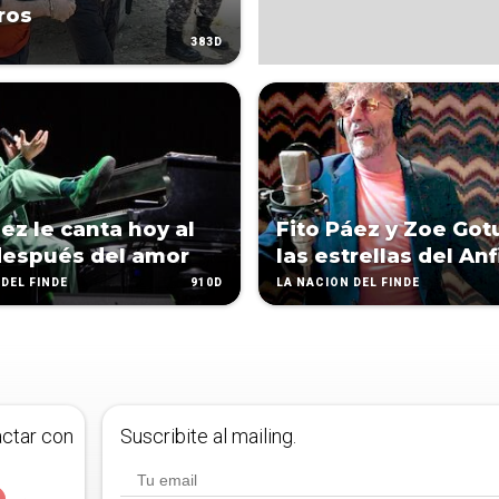
ros
383D
áez le canta hoy al
Fito Páez y Zoe Got
espués del amor
las estrellas del Anf
910D
DEL FINDE
LA NACIÓN DEL FINDE
actar con
Suscribite al mailing.