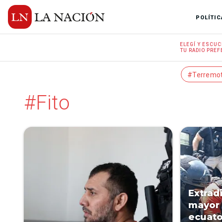
POLÍTIC
ELEGÍ Y
ESCUC
TU RADIO
PREF
#Terremo
#Fito
Extradi
mayor 
ecuato