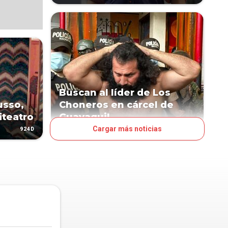
Buscan al líder de Los
usso,
Choneros en cárcel de
iteatro
Guayaquil
Cargar más noticias
924D
942D
MUNDO