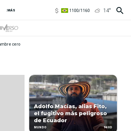
5900
/
5960
14
°
1100
/
1160
:MÁS
3,8
/
4
6850
/
7200
5900
/
5960
mbre cero
Adolfo Macías, alias Fito,
el fugitivo más peligroso
de Ecuador
940D
MUNDO