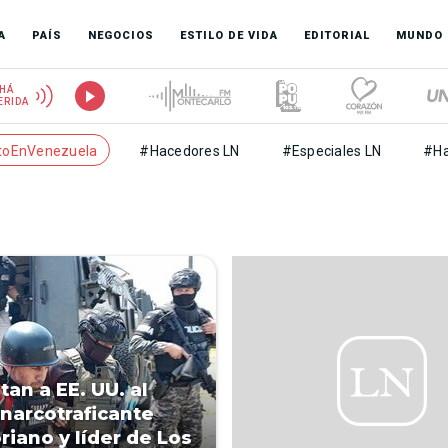
A
PAÍS
NEGOCIOS
ESTILO DE VIDA
EDITORIAL
MUNDO
HÁ
ERIDA
toEnVenezuela
#Hacedores LN
#Especiales LN
#Ha
tan a EE. UU. al
narcotraficante
riano y líder de Los