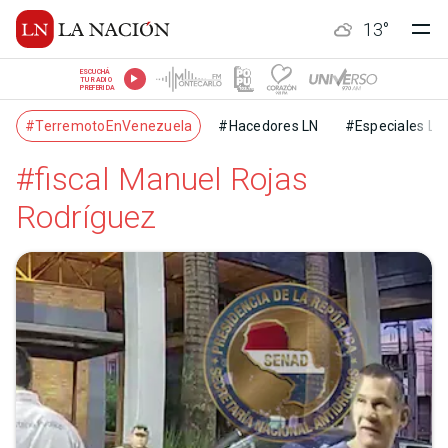
13
°
ESCUCHÁ
TU RADIO
PREFERIDA
#TerremotoEnVenezuela
#Hacedores LN
#Especiales LN
#fiscal Manuel Rojas
Rodríguez