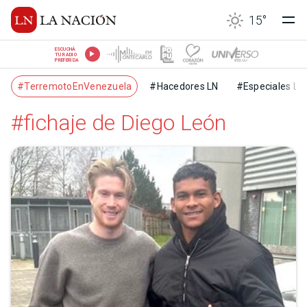
15
°
ESCUCHÁ
TU RADIO
PREFERIDA
#TerremotoEnVenezuela
#Hacedores LN
#Especiales LN
#fichaje de Diego León