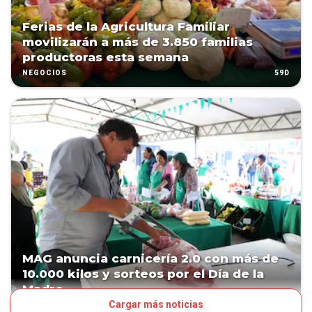
Ferias de la Agricultura Familiar
movilizarán a más de 3.850 familias
productoras esta semana
59D
NEGOCIOS
MAG anuncia carnicería 2.0 con más de
10.000 kilos y sorteos por el Día de la
Madre
Cargar más noticias
90D
NEGOCIOS