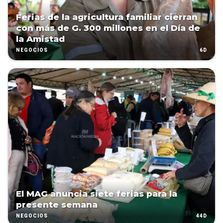
Ferias de la agricultura familiar cierran
con más de G. 300 millones en el Día de
la Amistad
6D
NEGOCIOS
El MAG anuncia siete ferias para la
presente semana
44D
NEGOCIOS