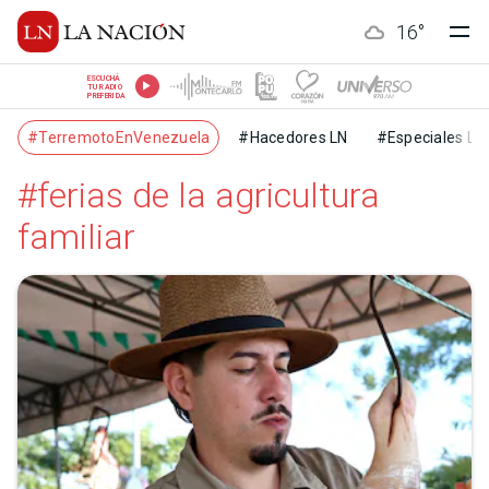
16
°
ESCUCHÁ
TU RADIO
PREFERIDA
#TerremotoEnVenezuela
#Hacedores LN
#Especiales LN
#ferias de la agricultura
familiar