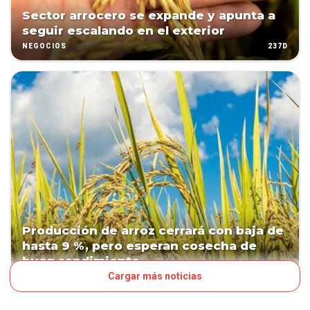
Sector arrocero se expande y apunta a
seguir escalando en el exterior
237D
NEGOCIOS
Producción de arroz cerrará con baja de
hasta 9 %, pero esperan cosecha de
buen rendimiento
Cargar más noticias
245D
NEGOCIOS