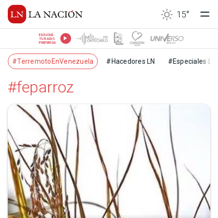
15
°
ESCUCHÁ
TU RADIO
PREFERIDA
#TerremotoEnVenezuela
#Hacedores LN
#Especiales LN
#feparroz