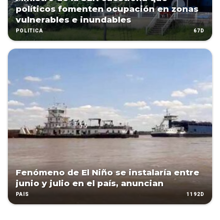
políticos fomenten ocupación en zonas
vulnerables e inundables
67D
POLÍTICA
Fenómeno de El Niño se instalaría entre
junio y julio en el país, anuncian
1192D
PAÍS