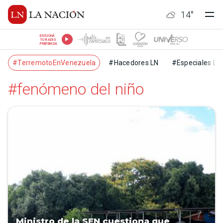
14
°
ESCUCHÁ
TU RADIO
PREFERIDA
#TerremotoEnVenezuela
#Hacedores LN
#Especiales LN
#fenómeno del niño
Ministro de la SEN cuestiona que