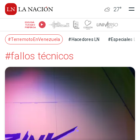
27
°
ESCUCHÁ
TU RADIO
PREFERIDA
#TerremotoEnVenezuela
#Hacedores LN
#Especiales LN
#fallos técnicos