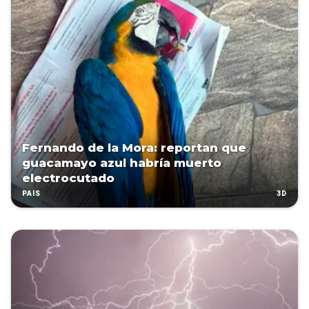
Fernando de la Mora: reportan que
guacamayo azul habría muerto
electrocutado
3D
PAÍS