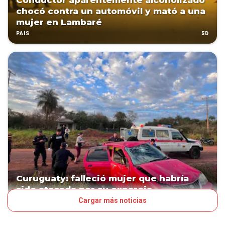
Conductor aparentemente alcoholizado
chocó contra un automóvil y mató a una
mujer en Lambaré
5D
PAÍS
Curuguaty: falleció mujer que habría
sido atacada por su expareja
Cargar más noticias
10D
PAÍS