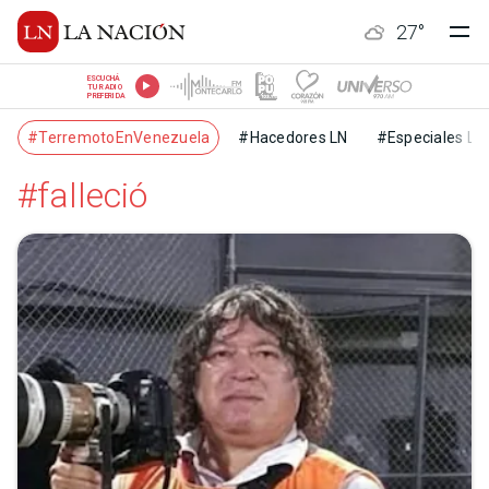
27
°
ESCUCHÁ
TU RADIO
PREFERIDA
#TerremotoEnVenezuela
#Hacedores LN
#Especiales LN
#falleció