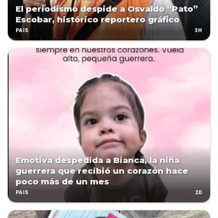
El periodismo despide a Osvaldo “Pato”
Escobar, histórico reportero gráfico
3H
PAÍS
Emotiva despedida a Bianca, la niña
guerrera que recibió un corazón hace
poco más de un mes
2D
PAÍS