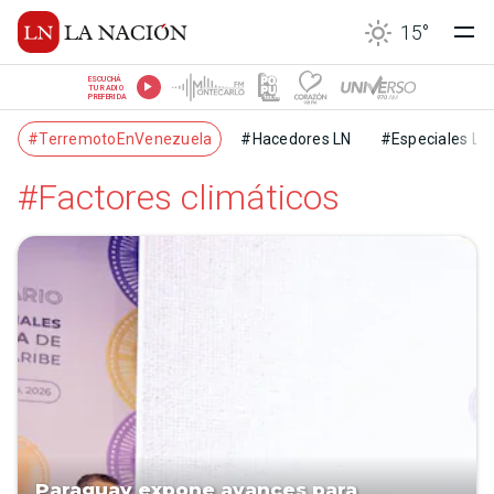
15
°
ESCUCHÁ
TU RADIO
PREFERIDA
#TerremotoEnVenezuela
#Hacedores LN
#Especiales LN
#Factores climáticos
Paraguay expone avances para