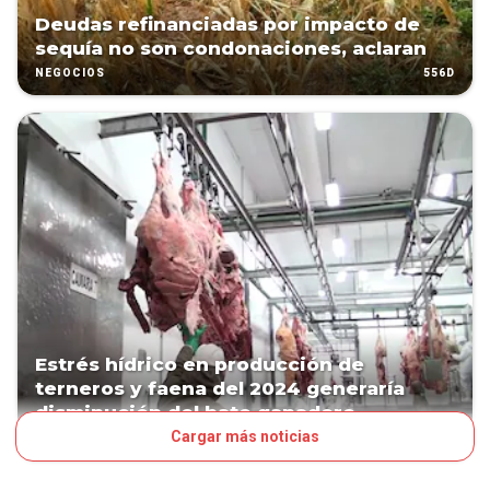
Deudas refinanciadas por impacto de
sequía no son condonaciones, aclaran
556D
NEGOCIOS
Estrés hídrico en producción de
terneros y faena del 2024 generaría
disminución del hato ganadero
Cargar más noticias
559D
NEGOCIOS