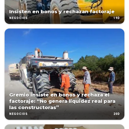
Insisten en bonos y rechazan factoraje
19D
NEGOCIOS
Gremio insiste en bonos y rechaza el
factoraje: “No genera liquidez real para
las constructoras”
20D
NEGOCIOS