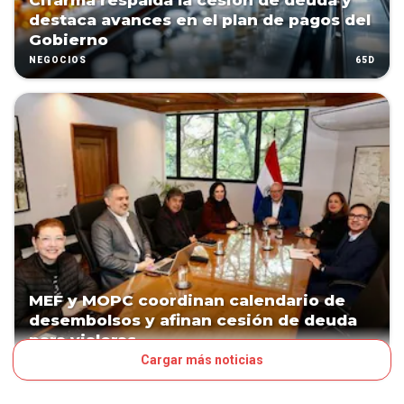
Cifarma respalda la cesión de deuda y
destaca avances en el plan de pagos del
Gobierno
65D
NEGOCIOS
MEF y MOPC coordinan calendario de
desembolsos y afinan cesión de deuda
para vialeras
Cargar más noticias
77D
NEGOCIOS