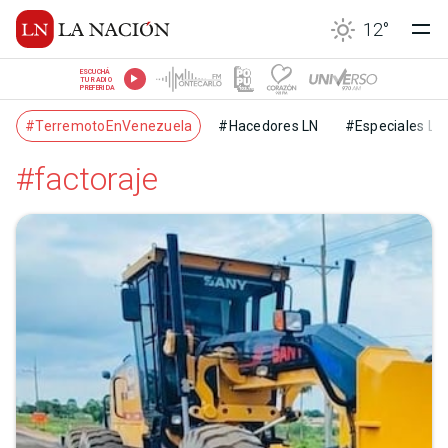
12
°
ESCUCHÁ
TU RADIO
PREFERIDA
#TerremotoEnVenezuela
#Hacedores LN
#Especiales LN
#factoraje