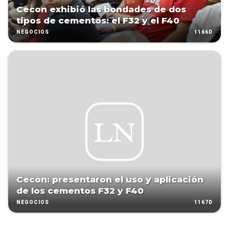
Cecon exhibió las bondades de dos
tipos de cementos: el F32 y el F40
1166D
NEGOCIOS
Cecon: presentaron el uso y aplicación
de los cementos F32 y F40
1167D
NEGOCIOS