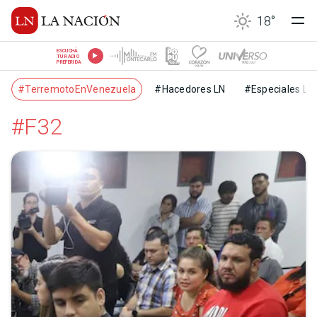
18
°
ESCUCHÁ
TU RADIO
PREFERIDA
#TerremotoEnVenezuela
#Hacedores LN
#Especiales LN
#F32