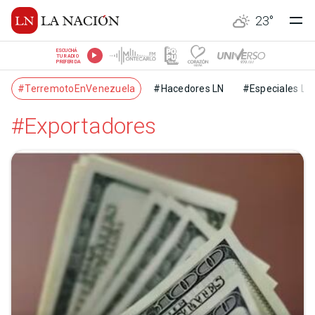
23
°
ESCUCHÁ
TU RADIO
PREFERIDA
#TerremotoEnVenezuela
#Hacedores LN
#Especiales LN
#Exportadores