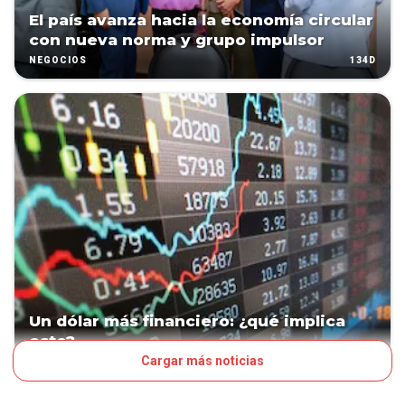
El país avanza hacia la economía circular
con nueva norma y grupo impulsor
134D
NEGOCIOS
Un dólar más financiero: ¿qué implica
esto?
Cargar más noticias
162D
NEGOCIOS