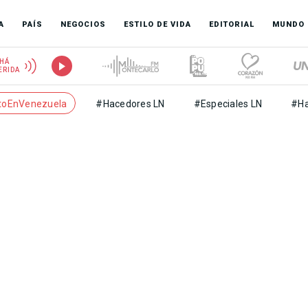
A
PAÍS
NEGOCIOS
ESTILO DE VIDA
EDITORIAL
MUNDO
HÁ
ERIDA
toEnVenezuela
#Hacedores LN
#Especiales LN
#Ha