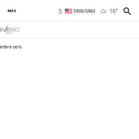
6850
/
7200
16
°
5900
/
5960
:MÁS
1100
/
1160
3,8
/
4
6850
/
7200
5900
/
5960
mbre cero