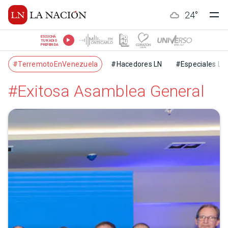
24
°
ESCUCHÁ
TU RADIO
PREFERIDA
#TerremotoEnVenezuela
#Hacedores LN
#Especiales LN
#Exitosa Asamblea General