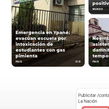
positi
MUNDO
Emergencia en Ypané:
evacúan escuela por
Ñeemb
intoxicación de
asiste
estudiantes con gas
damnif
pimienta
tempo
51D
PAÍS
PAÍS
Publicitar /cont
La Nación