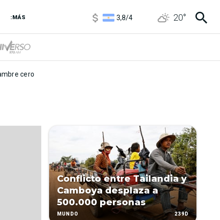
1100
/
1160
20
°
3,8
/
4
:MÁS
6850
/
7200
5900
/
5960
mbre cero
Conflicto entre Tailandia y
Camboya desplaza a
500.000 personas
239D
MUNDO