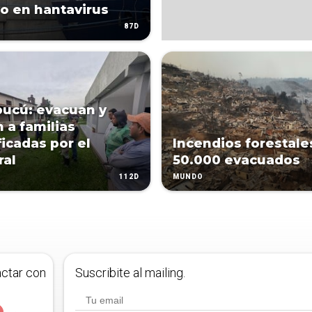
vo en hantavirus
87D
ucú: evacuan y
n a familias
icadas por el
Incendios forestale
ral
50.000 evacuados
112D
MUNDO
actar con
Suscribite al mailing.