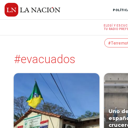
POLÍTIC
ELEGÍ Y
ESCUC
TU RADIO
PREF
#Terremo
#evacuados
Uno de
españo
crucer