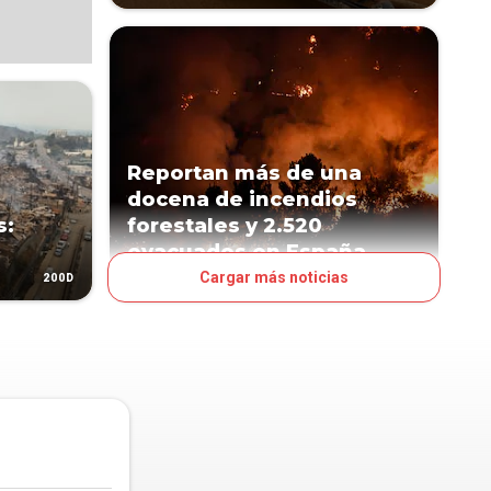
Reportan más de una
docena de incendios
s:
forestales y 2.520
evacuados en España
Cargar más noticias
200D
359D
MUNDO