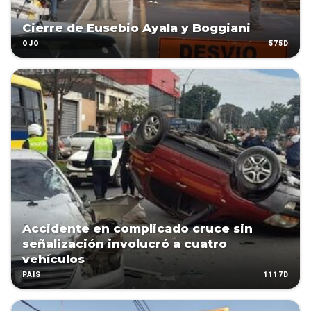
Cierre de Eusebio Ayala y Boggiani
575D
OJO
Accidente en complicado cruce sin
señalización involucró a cuatro
vehículos
1117D
PAÍS