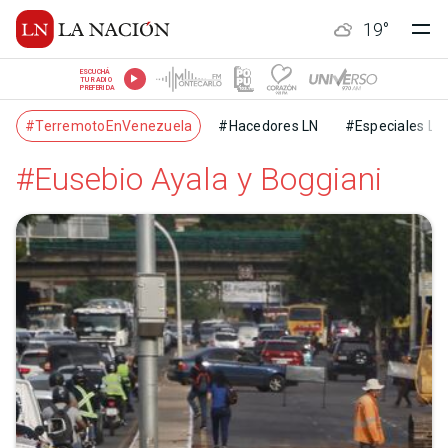
19
°
ESCUCHÁ
TU RADIO
PREFERIDA
#TerremotoEnVenezuela
#Hacedores LN
#Especiales LN
#Eusebio Ayala y Boggiani