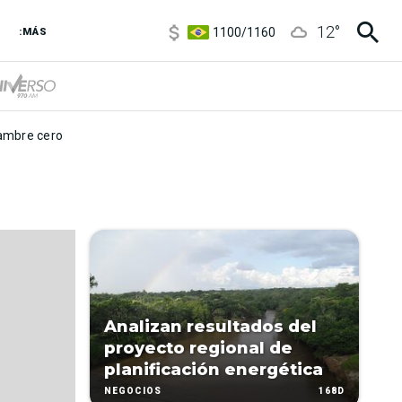
5900
/
5960
12
°
1100
/
1160
:MÁS
3,8
/
4
6850
/
7200
5900
/
5960
mbre cero
Analizan resultados del
proyecto regional de
planificación energética
168D
NEGOCIOS