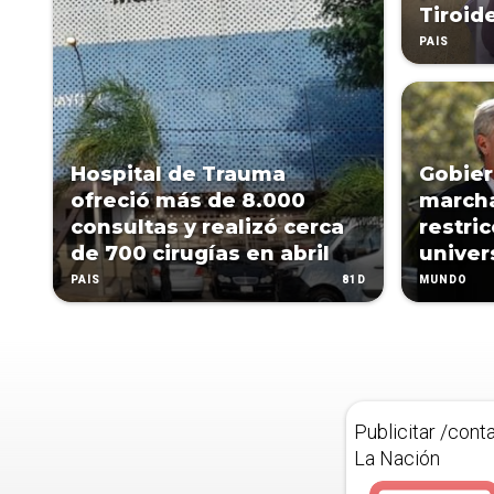
Tiroid
PAÍS
Hospital de Trauma
Gobier
ofreció más de 8.000
marcha
consultas y realizó cerca
restri
de 700 cirugías en abril
univer
81D
PAÍS
MUNDO
Publicitar /cont
La Nación