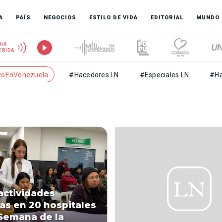
A
PAÍS
NEGOCIOS
ESTILO DE VIDA
EDITORIAL
MUNDO
HÁ
ERIDA
toEnVenezuela
#Hacedores LN
#Especiales LN
#Ha
actividades
tas en 20 hospitales
 Semana de la