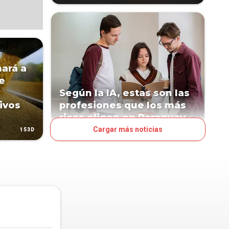
ará a
e
Según la IA, estas son las
ivos
profesiones que los más
ricos eligen en Paraguay
Cargar más noticias
153D
310D
LN POP