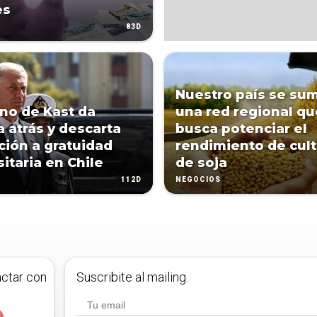
es
83D
Nuestro país se sum
no de Kast da
una red regional qu
 atrás y descarta
busca potenciar el
cción a gratuidad
rendimiento de cult
sitaria en Chile
de soja
112D
NEGOCIOS
actar con
Suscribite al mailing.