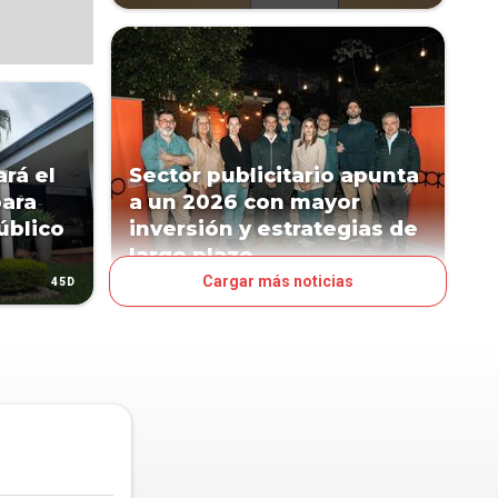
rá el
Sector publicitario apunta
para
a un 2026 con mayor
úblico
inversión y estrategias de
largo plazo
Cargar más noticias
45D
49D
NEGOCIOS