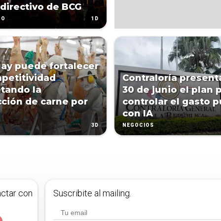
directivo de BCG
1D
CO
ay puede fortalecer
petitividad
Contraloría presenta
tando la
30 de junio el plan 
ción de carne por
controlar el gasto p
con IA
3D
NEGOCIOS
actar con
Suscribite al mailing.