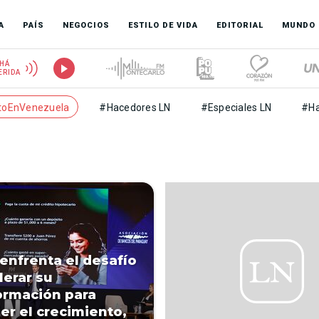
A
PAÍS
NEGOCIOS
ESTILO DE VIDA
EDITORIAL
MUNDO
HÁ
ERIDA
toEnVenezuela
#Hacedores LN
#Especiales LN
#Ha
enfrenta el desafío
lerar su
ormación para
er el crecimiento,