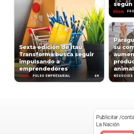
según 
FO
Paragu
Sexta edición de Itaú
su com
Transforma busca seguir
aumen
impulsando a
produc
emprendedores
animal
6H
PULSO EMPRESARIAL
NEGOCIOS
Publicitar /cont
La Nación