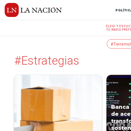
POLÍTIC
ELEGÍ Y
ESCUC
TU RADIO
PREF
#Terremo
#Estrategias
Banca 
de ace
transf
sosten