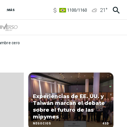
5900
/
5960
21
°
1100
/
1160
:MÁS
3,8
/
4
6850
/
7200
5900
/
5960
mbre cero
Experiencias de EE. UU. y
Taiwán marcan el debate
sobre el futuro de las
mipymes
45D
NEGOCIOS