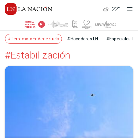
22
°
ESCUCHÁ
TU RADIO
PREFERIDA
#TerremotoEnVenezuela
#Hacedores LN
#Especiales LN
#Estabilización