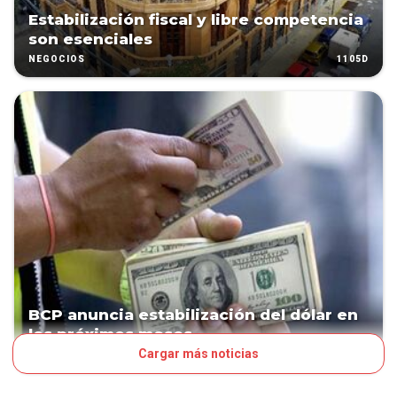
Estabilización fiscal y libre competencia
son esenciales
1105D
NEGOCIOS
BCP anuncia estabilización del dólar en
los próximos meses
Cargar más noticias
1271D
NEGOCIOS