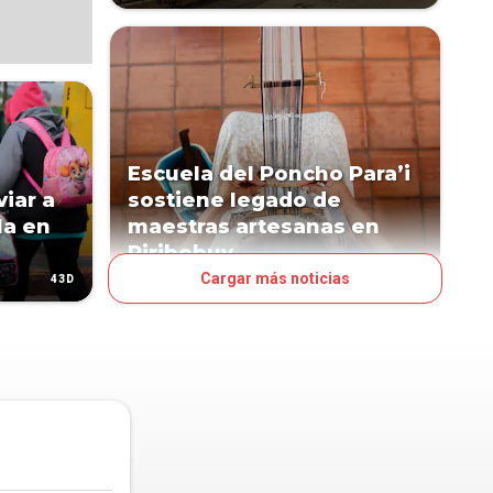
Escuela del Poncho Para’i
iar a
sostiene legado de
la en
maestras artesanas en
Piribebuy
Cargar más noticias
43D
87D
PAÍS