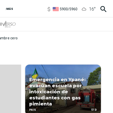
6850
/
7200
16
°
5900
/
5960
:MÁS
1100
/
1160
3,8
/
4
6850
/
7200
5900
/
5960
mbre cero
Emergencia en Ypané:
evacúan escuela por
intoxicación de
estudiantes con gas
pimienta
51D
PAÍS