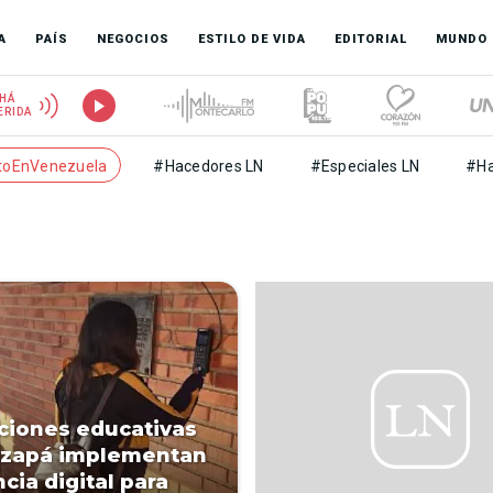
A
PAÍS
NEGOCIOS
ESTILO DE VIDA
EDITORIAL
MUNDO
HÁ
ERIDA
toEnVenezuela
#Hacedores LN
#Especiales LN
#Ha
uciones educativas
azapá implementan
cia digital para