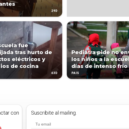
antes
29D
scuela fue
ijada tras hurto de
Pediatra pide no env
ctos eléctricos y
los niños a la escue
lios de cocina
días de intenso frío
43D
PAÍS
actar con
Suscribite al mailing.