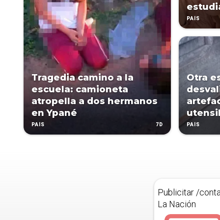
estudi
PAÍS
Tragedia camino a la
Otra e
escuela: camioneta
desval
atropella a dos hermanos
artefa
en Ypané
utensi
7D
PAÍS
PAÍS
Publicitar /cont
La Nación