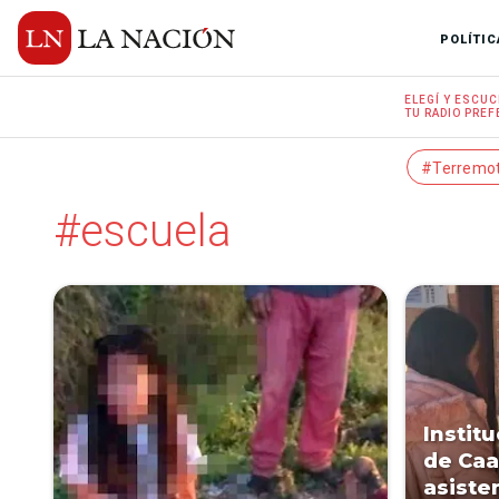
POLÍTIC
ELEGÍ Y
ESCUC
TU RADIO
PREF
#Terremo
#escuela
Instit
de Ca
asisten