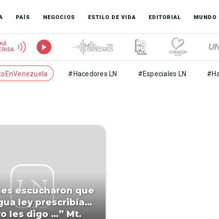
A
PAÍS
NEGOCIOS
ESTILO DE VIDA
EDITORIAL
MUNDO
HÁ
ERIDA
toEnVenezuela
#Hacedores LN
#Especiales LN
#Ha
des escucharon que
igua ley prescribía…
yo les digo …” Mt.