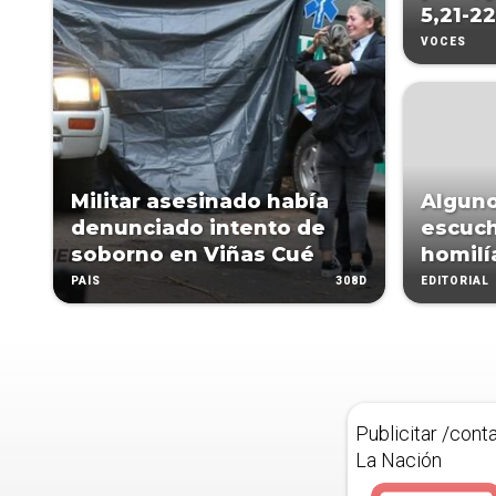
5,21-22
VOCES
Militar asesinado había
Alguno
denunciado intento de
escuch
soborno en Viñas Cué
homilí
308D
PAÍS
EDITORIAL
Publicitar /cont
La Nación