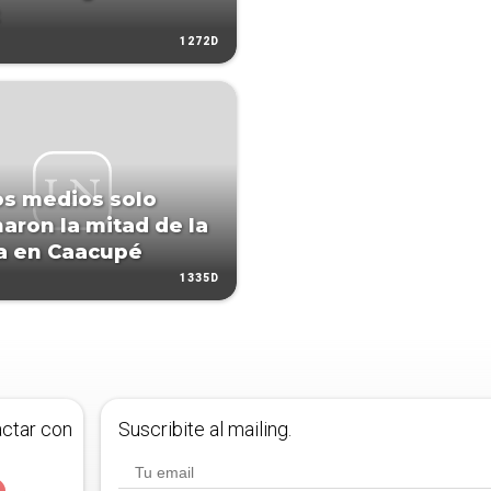
1272D
s medios solo
aron la mitad de la
a en Caacupé
1335D
actar con
Suscribite al mailing.