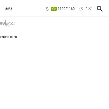
5900
/
5960
13
°
1100
/
1160
:MÁS
3,8
/
4
6850
/
7200
5900
/
5960
mbre cero