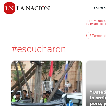
POLÍTIC
ELEGÍ Y
ESCUC
TU RADIO
PREF
#Terremo
#escucharon
“Uste
la ant
pero, 