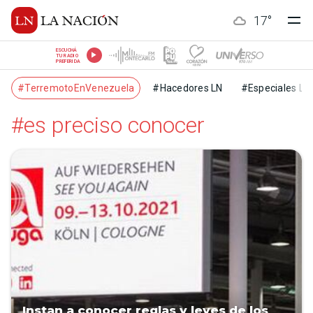
17
°
ESCUCHÁ
TU RADIO
PREFERIDA
#TerremotoEnVenezuela
#Hacedores LN
#Especiales LN
#es preciso conocer
Instan a conocer reglas y leyes de los