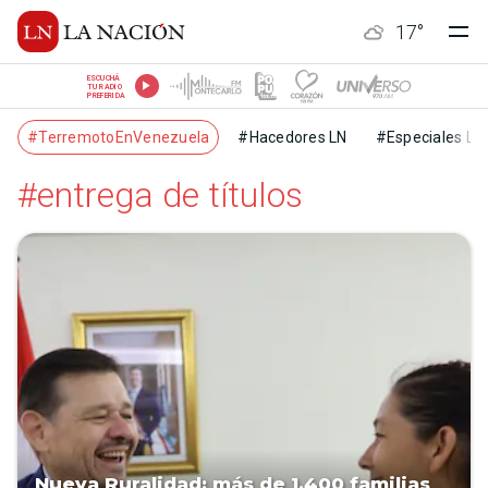
17
°
ESCUCHÁ
TU RADIO
PREFERIDA
#TerremotoEnVenezuela
#Hacedores LN
#Especiales LN
#entrega de títulos
Nueva Ruralidad: más de 1.400 familias