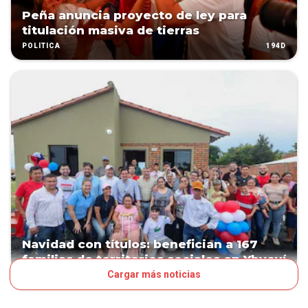
Peña anuncia proyecto de ley para
titulación masiva de tierras
194D
POLÍTICA
Navidad con títulos: benefician a 167
familias de territorios sociales en Ybycuí
Cargar más noticias
225D
POLÍTICA