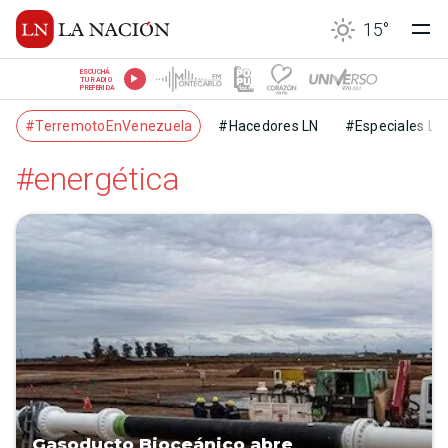
15
°
ESCUCHÁ
TU RADIO
PREFERIDA
#TerremotoEnVenezuela
#Hacedores LN
#Especiales LN
#energética
Gasoducto Bioceánico abre