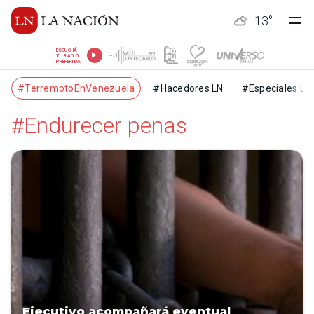
13
°
ESCUCHÁ
TU RADIO
PREFERIDA
#TerremotoEnVenezuela
#Hacedores LN
#Especiales LN
#Endurecer penas
Ejecutivo acompañará eventual