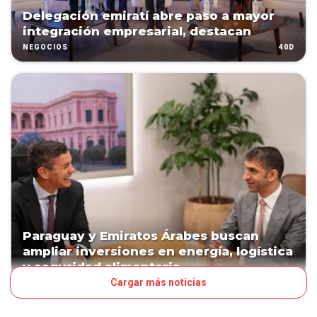
Delegación emiratí abre paso a mayor
integración empresarial, destacan
40D
NEGOCIOS
Paraguay y Emiratos Árabes buscan
ampliar inversiones en energía, logística
y seguridad alimentaria
Cargar más noticias
40D
NEGOCIOS