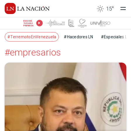
15
°
ESCUCHÁ
TU RADIO
PREFERIDA
#TerremotoEnVenezuela
#Hacedores LN
#Especiales LN
#empresarios