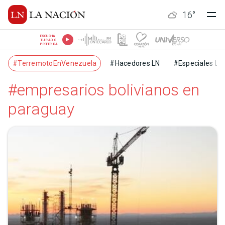
16
°
ESCUCHÁ
TU RADIO
PREFERIDA
#TerremotoEnVenezuela
#Hacedores LN
#Especiales LN
#empresarios bolivianos en
paraguay