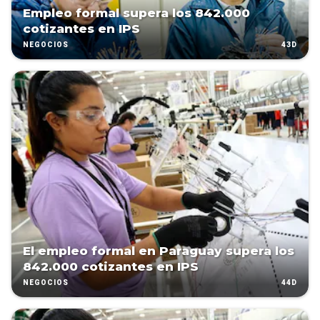
Empleo formal supera los 842.000
cotizantes en IPS
43D
NEGOCIOS
El empleo formal en Paraguay supera los
842.000 cotizantes en IPS
44D
NEGOCIOS