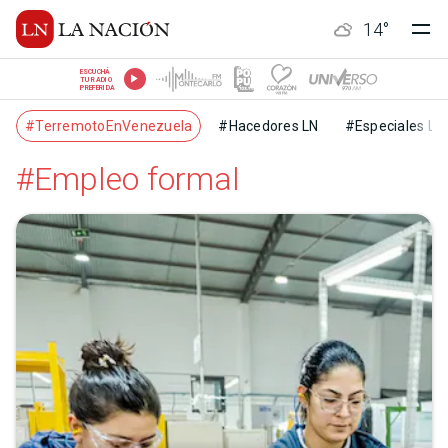
14
°
ESCUCHÁ
TU RADIO
PREFERIDA
#TerremotoEnVenezuela
#Hacedores LN
#Especiales LN
#Empleo formal