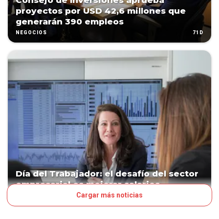
Consejo de Inversiones aprueba
proyectos por USD 42,6 millones que
generarán 390 empleos
71D
NEGOCIOS
Día del Trabajador: el desafío del sector
empresarial es mejorar salarios
Cargar más noticias
99D
NEGOCIOS